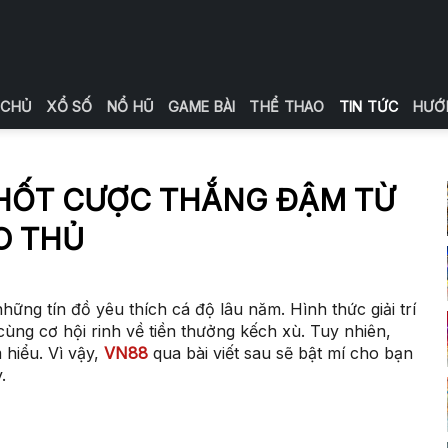
 CHỦ
XỔ SỐ
NỔ HŨ
GAME BÀI
THỂ THAO
TIN TỨC
HƯỚ
 CHỐT CƯỢC THẮNG ĐẬM TỪ
O THỦ
ững tín đồ yêu thích cá độ lâu năm. Hình thức giải trí
cùng cơ hội rinh về tiền thưởng kếch xù. Tuy nhiên,
 hiểu. Vì vậy,
VN88
qua bài viết sau sẽ bật mí cho bạn
.