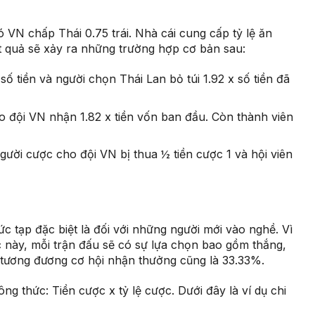
ó VN chấp Thái 0.75 trái. Nhà cái cung cấp tỷ lệ ăn
ết quả sẽ xảy ra những trường hợp cơ bản sau:
ố tiền và người chọn Thái Lan bỏ túi 1.92 x số tiền đã
ho đội VN nhận 1.82 x tiền vốn ban đầu. Còn thành viên
Người cược cho đội VN bị thua ½ tiền cược 1 và hội viên
c tạp đặc biệt là đối với những người mới vào nghề. Vì
c này, mỗi trận đấu sẽ có sự lựa chọn bao gồm thắng,
 tương đương cơ hội nhận thưởng cũng là 33.33%.
g thức: Tiền cược x tỷ lệ cược. Dưới đây là ví dụ chi