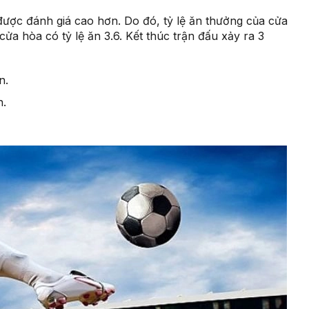
được đánh giá cao hơn. Do đó, tỷ lệ ăn thưởng của cửa
 cửa hòa có tỷ lệ ăn 3.6. Kết thúc trận đấu xảy ra 3
n.
n.