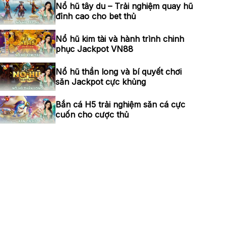
Nổ hũ tây du – Trải nghiệm quay hũ
đỉnh cao cho bet thủ
Nổ hũ kim tài và hành trình chinh
phục Jackpot VN88
Nổ hũ thần long và bí quyết chơi
săn Jackpot cực khủng
Bắn cá H5 trải nghiệm săn cá cực
cuốn cho cược thủ