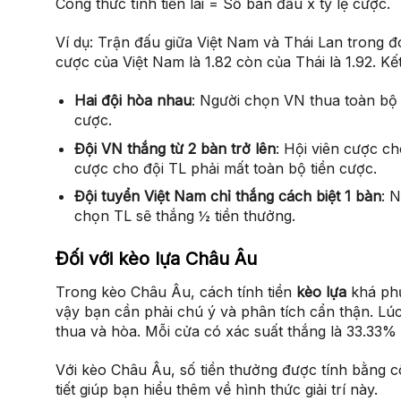
Công thức tính tiền lãi = Số ban đầu x tỷ lệ cược.
Ví dụ: Trận đấu giữa Việt Nam và Thái Lan trong đ
cược của Việt Nam là 1.82 còn của Thái là 1.92. K
Hai đội hòa nhau
: Người chọn VN thua toàn bộ s
cược.
Đội VN thắng từ 2 bàn trở lên
: Hội viên cược c
cược cho đội TL phải mất toàn bộ tiền cược.
Đội tuyển Việt Nam chỉ thắng cách biệt 1 bàn
: 
chọn TL sẽ thắng ½ tiền thưởng.
Đối với kèo lựa Châu Âu
Trong kèo Châu Âu, cách tính tiền
kèo lựa
khá phứ
vậy bạn cần phải chú ý và phân tích cẩn thận. Lú
thua và hòa. Mỗi cửa có xác suất thắng là 33.33%
Với kèo Châu Âu, số tiền thưởng được tính bằng côn
tiết giúp bạn hiểu thêm về hình thức giải trí này.