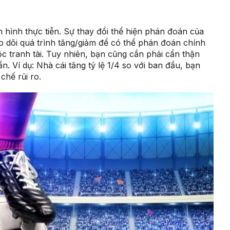
 hình thực tiễn. Sự thay đổi thể hiện phán đoán của
eo dõi quá trình tăng/giảm để có thể phán đoán chính
c tranh tài. Tuy nhiên, bạn cũng cần phải cẩn thận
n. Ví dụ: Nhà cái tăng tỷ lệ 1/4 so với ban đầu, bạn
chế rủi ro.