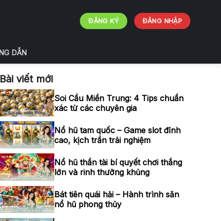
ĐĂNG KÝ
ĐĂNG NHẬP
NG DẪN
Bài viết mới
Soi Cầu Miền Trung: 4 Tips chuẩn
xác từ các chuyên gia
Nổ hũ tam quốc – Game slot đỉnh
cao, kịch trần trải nghiệm
Nổ hũ thần tài bí quyết chơi thắng
lớn và rinh thưởng khủng
Bát tiên quái hải – Hành trình săn
nổ hũ phong thủy