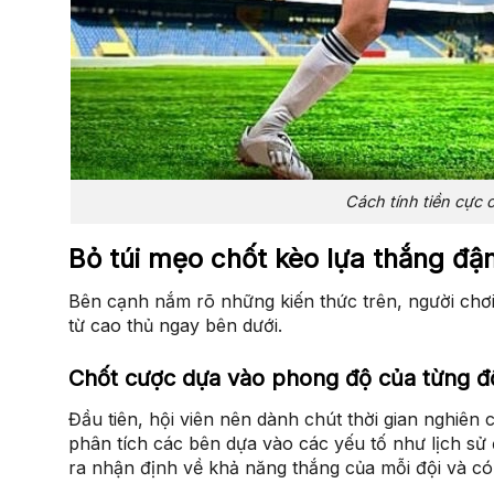
Cách tính tiền cực 
Bỏ túi mẹo chốt kèo lựa thắng đậ
Bên cạnh nắm rõ những kiến thức trên, người chơi
từ cao thủ ngay bên dưới.
Chốt cược dựa vào phong độ của từng đ
Đầu tiên, hội viên nên dành chút thời gian nghiên
phân tích các bên dựa vào các yếu tố như lịch sử 
ra nhận định về khả năng thắng của mỗi đội và có