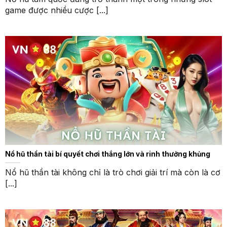
game được nhiều cược [...]
Nổ hũ thần tài bí quyết chơi thắng lớn và rinh thưởng khủng
Nổ hũ thần tài không chỉ là trò chơi giải trí mà còn là cơ
[...]