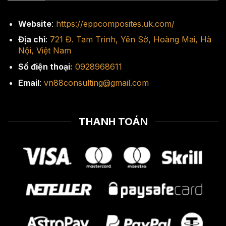
Website
:
https://eppcomposites.uk.com/
Địa chỉ
:
721 Đ. Tam Trinh, Yên Sở, Hoàng Mai, Hà
Nội, Việt Nam
Số điện
thoại
:
0928968611
Email
:
vn88consulting@gmail.com
THANH TOÁN