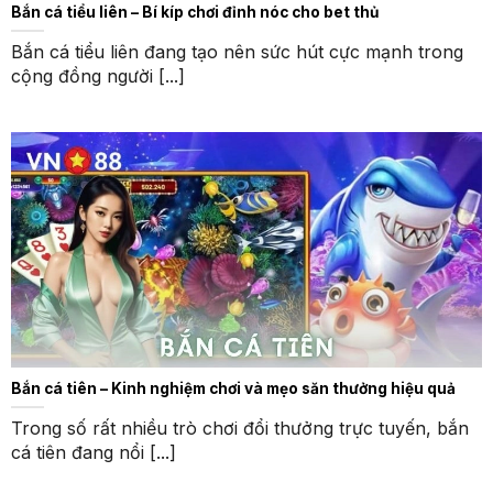
Bắn cá tiểu liên – Bí kíp chơi đỉnh nóc cho bet thủ
Bắn cá tiểu liên đang tạo nên sức hút cực mạnh trong
cộng đồng người [...]
Bắn cá tiên – Kinh nghiệm chơi và mẹo săn thưởng hiệu quả
Trong số rất nhiều trò chơi đổi thưởng trực tuyến, bắn
cá tiên đang nổi [...]