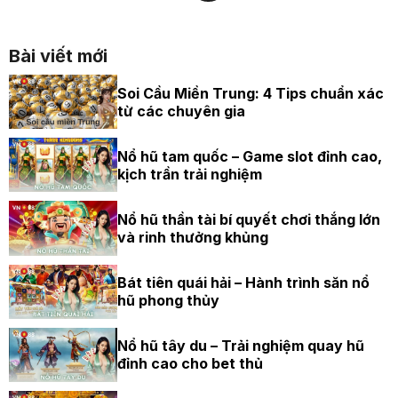
Bài viết mới
Soi Cầu Miền Trung: 4 Tips chuẩn xác
từ các chuyên gia
Nổ hũ tam quốc – Game slot đỉnh cao,
kịch trần trải nghiệm
Nổ hũ thần tài bí quyết chơi thắng lớn
và rinh thưởng khủng
Bát tiên quái hải – Hành trình săn nổ
hũ phong thủy
Nổ hũ tây du – Trải nghiệm quay hũ
đỉnh cao cho bet thủ