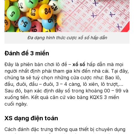
Đa dạng hình thức cược xổ số hấp dẫn
Đánh đề 3 miền
Đây là phiên bản chơi lô đề –
xổ số
hấp dẫn mà mọi
người nhất định phải tham gia khi đến nhà cái. Tại đây,
chúng ta sẽ tuỳ chọn những cửa cược như: Bao lô,
đầu, đuôi, đầu – đuôi, 3 – 4 càng, lô xiên, lô trượt,…
Sau đó, bạn xác định dãy số trong khoảng 00 – 99 và
xuống tiền. Kết quả căn cứ vào bảng KQXS 3 miền
cuối ngày.
XS dạng điện toán
Cách đánh đặc trưng thông qua thiết bị chuyên dụng