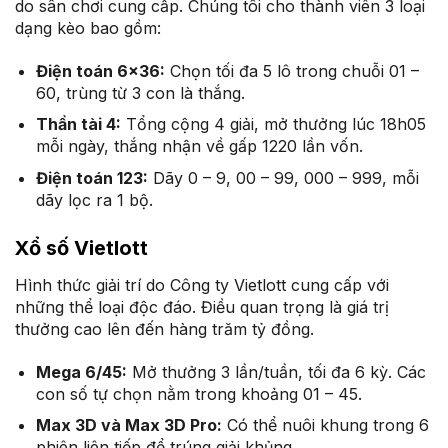
do sân chơi cung cấp. Chúng tôi cho thành viên 3 loại
dạng kèo bao gồm:
Điện toán 6×36:
Chọn tối đa 5 lô trong chuỗi 01 –
60, trùng từ 3 con là thắng.
Thần tài 4:
Tổng cộng 4 giải, mở thưởng lúc 18h05
mỗi ngày, thắng nhận về gấp 1220 lần vốn.
Điện toán 123:
Dãy 0 – 9, 00 – 99, 000 – 999, mỗi
dãy lọc ra 1 bộ.
Xổ số Vietlott
Hình thức giải trí do Công ty Vietlott cung cấp với
những thể loại độc đáo. Điều quan trọng là giá trị
thưởng cao lên đến hàng trăm tỷ đồng.
Mega 6/45:
Mở thưởng 3 lần/tuần, tối đa 6 kỳ. Các
con số tự chọn nằm trong khoảng 01 – 45.
Max 3D và Max 3D Pro:
Có thể nuôi khung trong 6
phiên liên tiếp để trúng giải khủng.