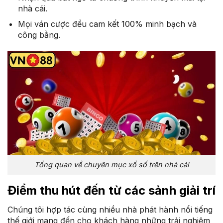
nhà cái.
Mọi ván cược đều cam kết 100% minh bạch và
công bằng.
Tổng quan về chuyên mục xổ số trên nhà cái
Điểm thu hút đến từ các sảnh giải trí
Chúng tôi hợp tác cùng nhiều nhà phát hành nổi tiếng
thế giới mang đến cho khách hàng những trải nghiệm