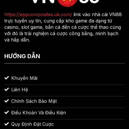
https://eppcomposites.uk.com/
link vào nhà cái VN88
trực tuyến uy tín, cung cấp kho game đa dạng từ
casino, slot game, bắn cá đến cá cược thể thao cùng
với đó là trải nghiệm cá cược công bằng, minh bạch
và hấp dẫn.
HƯỚNG DẪN
Khuyến Mãi
Liên Hệ
Chính Sách Bảo Mật
Điều Khoản Và Điều Kiện
Quy Định Đặt Cược