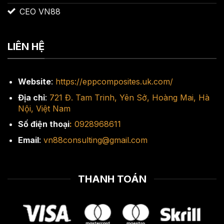
CEO VN88
LIÊN HỆ
Website
:
https://eppcomposites.uk.com/
Địa chỉ
:
721 Đ. Tam Trinh, Yên Sở, Hoàng Mai, Hà
Nội, Việt Nam
Số điện
thoại
:
0928968611
Email
:
vn88consulting@gmail.com
THANH TOÁN