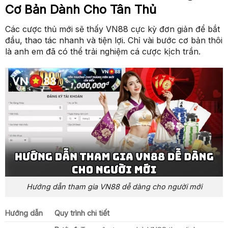
Cơ Bản Dành Cho Tân Thủ
Các cược thủ mới sẽ thấy VN88 cực kỳ đơn giản để bắt
đầu, thao tác nhanh và tiện lợi. Chỉ vài bước cơ bản thôi
là anh em đã có thể trải nghiệm cá cược kịch trần.
Hướng dẫn tham gia VN88 dễ dàng cho người mới
Hướng dẫn
Quy trình chi tiết