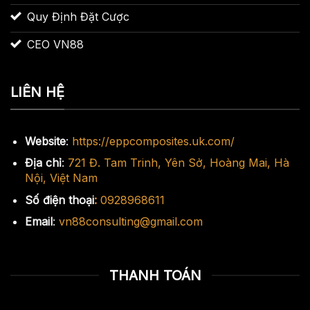
Quy Định Đặt Cược
CEO VN88
LIÊN HỆ
Website
:
https://eppcomposites.uk.com/
Địa chỉ
:
721 Đ. Tam Trinh, Yên Sở, Hoàng Mai, Hà
Nội, Việt Nam
Số điện
thoại
:
0928968611
Email
:
vn88consulting@gmail.com
THANH TOÁN