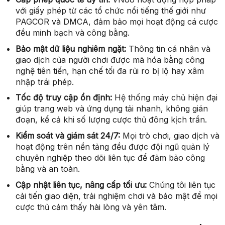
với giấy phép từ các tổ chức nổi tiếng thế giới như
PAGCOR và DMCA, đảm bảo mọi hoạt động cá cược
đều minh bạch và công bằng.
Bảo mật dữ liệu nghiêm ngặt:
Thông tin cá nhân và
giao dịch của người chơi được mã hóa bằng công
nghệ tiên tiến, hạn chế tối đa rủi ro bị lộ hay xâm
nhập trái phép.
Tốc độ truy cập ổn định:
Hệ thống máy chủ hiện đại
giúp trang web và ứng dụng tải nhanh, không gián
đoạn, kể cả khi số lượng cược thủ đông kịch trần.
Kiểm soát và giám sát 24/7:
Mọi trò chơi, giao dịch và
hoạt động trên nền tảng đều được đội ngũ quản lý
chuyên nghiệp theo dõi liên tục để đảm bảo công
bằng và an toàn.
Cập nhật liên tục, nâng cấp tối ưu:
Chúng tôi liên tục
cải tiến giao diện, trải nghiệm chơi và bảo mật để mọi
cược thủ cảm thấy hài lòng và yên tâm.