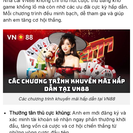
Nhà cái VN88 không chỉ thu hút cược thủ bằng kho
game khổng lồ mà còn nhờ các ưu đãi cực kỳ hấp dẫn.
Mỗi chương trình đều minh bạch, dễ tham gia và giúp
anh em tăng cơ hội thắng.
Các chương trình khuyến mãi hấp dẫn tại VN88
Thưởng tân thủ cực khủng:
Anh em mới đăng ký và
xác minh tài khoản sẽ nhận ngay phần thưởng khởi
đầu, tăng vốn cá cược và cơ hội chiến thắng từ
những vòng cược đầu tiên.