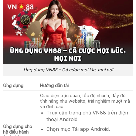
Ứng dụng VN88 – Cá cược mọi lúc, mọi nơi
Ứng dụng
Hướng dẫn tải
Giao diện trực quan, tốc độ nhanh, đầy đủ
tính năng như website, trải nghiệm mượt mà
và đỉnh cao.
Truy cập trang chủ VN88 trên điện
thoại Android.
Ứng dụng cho
Chọn mục Tải app Android.
hệ điều hành