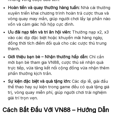
Hoàn tiền và quay thưởng hàng tuần:
Nhà cái thường
xuyên triển khai chương trình hoàn trả cược thua và
vòng quay may mắn, giúp người chơi lấy lại phần nào
vốn và cảm giác hồi hộp cực đỉnh.
Ưu đãi nạp tiền và tri ân hội viên:
Thưởng nạp x2, x3
vào các dịp đặc biệt hoặc khuyến mãi hàng ngày,
đồng thời tích điểm đổi quà cho các cược thủ trung
thành.
Giới thiệu bạn bè – Nhận thưởng hấp dẫn:
Chỉ cần
mời bạn bè tham gia VN88, cược thủ sẽ nhận quà
trực tiếp, vừa tăng kết nối cộng đồng vừa nhận thêm
phần thưởng kịch trần.
Sự kiện đặc biệt và quà tặng lớn:
Các dịp lễ, giải đấu
thể thao hay sự kiện trong game đều có quà tặng giá
trị, vòng quay miễn phí, giúp người chơi trải nghiệm
giải trí trọn vẹn.
Cách Bắt Đầu Với VN88 – Hướng Dẫn