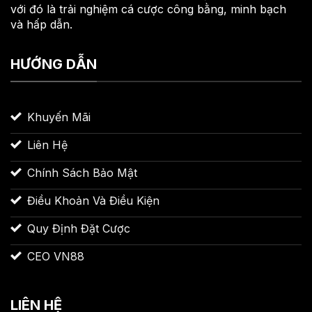
với đó là trải nghiệm cá cược công bằng, minh bạch
và hấp dẫn.
HƯỚNG DẪN
Khuyến Mãi
Liên Hệ
Chính Sách Bảo Mật
Điều Khoản Và Điều Kiện
Quy Định Đặt Cược
CEO VN88
LIÊN HỆ