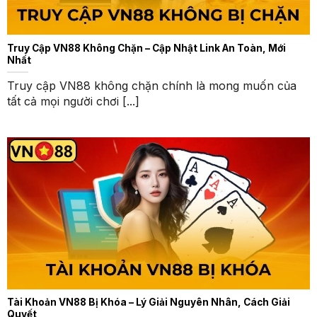
Truy Cập VN88 Không Chặn – Cập Nhật Link An Toàn, Mới
Nhất
Truy cập VN88 không chặn chính là mong muốn của
tất cả mọi người chơi [...]
Tài Khoản VN88 Bị Khóa – Lý Giải Nguyên Nhân, Cách Giải
Quyết