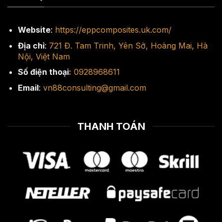
Website
:
https://eppcomposites.uk.com/
Địa chỉ
:
721 Đ. Tam Trinh, Yên Sở, Hoàng Mai, Hà
Nội, Việt Nam
Số điện
thoại
:
0928968611
Email
:
vn88consulting@gmail.com
THANH TOÁN